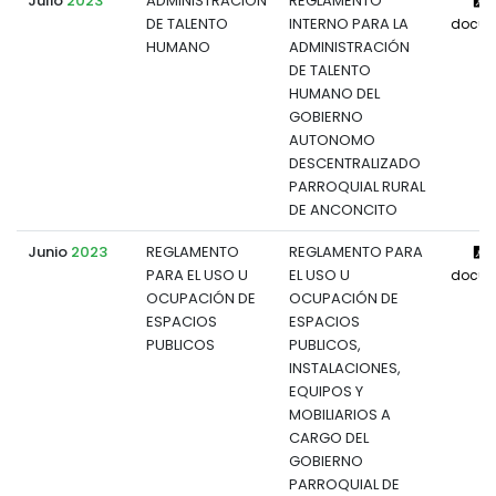
Julio
2023
ADMINISTRACIÓN
REGLAMENTO
V
DE TALENTO
INTERNO PARA LA
docum
HUMANO
ADMINISTRACIÓN
DE TALENTO
HUMANO DEL
GOBIERNO
AUTONOMO
DESCENTRALIZADO
PARROQUIAL RURAL
DE ANCONCITO
Junio
2023
REGLAMENTO
REGLAMENTO PARA
V
PARA EL USO U
EL USO U
docum
OCUPACIÓN DE
OCUPACIÓN DE
ESPACIOS
ESPACIOS
PUBLICOS
PUBLICOS,
INSTALACIONES,
EQUIPOS Y
MOBILIARIOS A
CARGO DEL
GOBIERNO
PARROQUIAL DE