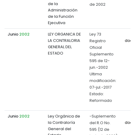
de la
de 2002
Administración
de la Función
Ejecutiva
Junio
2002
LEY ORGANICA DE
Ley 73
LA CONTRALORIA
Registro
docu
GENERAL DEL
Oficial
ESTADO
Suplemento
595 de 12-
jun.-2002
Ultima
modificación:
07-jul.-2017
Estado:
Reformado
Junio
2002
Ley Orgánica de
-Suplemento
la Contraloría
del R.O No.
docu
General del
595 (12 de