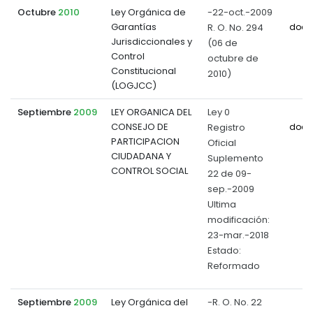
Octubre
2010
Ley Orgánica de
-22-oct.-2009
Garantías
R. O. No. 294
docu
Jurisdiccionales y
(06 de
Control
octubre de
Constitucional
2010)
(LOGJCC)
Septiembre
2009
LEY ORGANICA DEL
Ley 0
CONSEJO DE
Registro
docu
PARTICIPACION
Oficial
CIUDADANA Y
Suplemento
CONTROL SOCIAL
22 de 09-
sep.-2009
Ultima
modificación:
23-mar.-2018
Estado:
Reformado
Septiembre
2009
Ley Orgánica del
-R. O. No. 22