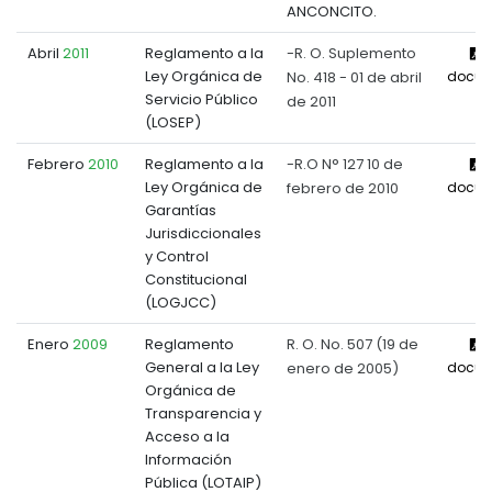
ANCONCITO.
Abril
2011
Reglamento a la
-R. O. Suplemento
V
Ley Orgánica de
No. 418 - 01 de abril
docum
Servicio Público
de 2011
(LOSEP)
Febrero
2010
Reglamento a la
-R.O N° 127 10 de
V
Ley Orgánica de
febrero de 2010
docum
Garantías
Jurisdiccionales
y Control
Constitucional
(LOGJCC)
Enero
2009
Reglamento
R. O. No. 507 (19 de
V
General a la Ley
enero de 2005)
docum
Orgánica de
Transparencia y
Acceso a la
Información
Pública (LOTAIP)