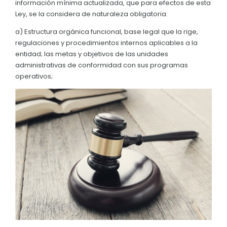
información mínima actualizada, que para efectos de esta
CONSEJO DE PLANIFICACIÓN 2024
Convocatorias
Ley, se la considera de naturaleza obligatoria:
CONSEJO DE PLANIFICACION 2025
GESTIÓN ADMINISTRATIVA
a) Estructura orgánica funcional, base legal que la rige,
PLAN DE ACCIÓN PARA CUMPLIMIENTO DE RECOMENDACI
regulaciones y procedimientos internos aplicables a la
Plan de desarrollo y Ordenamiento Territorial - PD
entidad; las metas y objetivos de las unidades
administrativas de conformidad con sus programas
Plan Anual Contratación - PAC
operativos;
Plan Operativo Anual - POA
Convenios Institucionales
PRESUPUESTO: EJECUCIÓN Y REPORTES
Cédulas presupuestarias y balances
Procesos de contratación
Ejecución Presupuestaria
Obras y proyectos