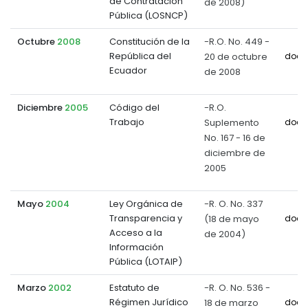
de Contratación
de 2008)
Pública (LOSNCP)
Octubre
2008
Constitución de la
-R.O. No. 449 -
República del
20 de octubre
docu
Ecuador
de 2008
Diciembre
2005
Código del
-R.O.
Trabajo
Suplemento
docu
No. 167 - 16 de
diciembre de
2005
Mayo
2004
Ley Orgánica de
-R. O. No. 337
Transparencia y
(18 de mayo
docu
Acceso a la
de 2004)
Información
Pública (LOTAIP)
Marzo
2002
Estatuto de
-R. O. No. 536 -
Régimen Jurídico
18 de marzo
docu