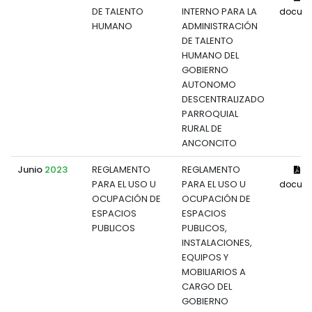
DE TALENTO
INTERNO PARA LA
docum
HUMANO
ADMINISTRACIÓN
DE TALENTO
HUMANO DEL
GOBIERNO
AUTONOMO
DESCENTRALIZADO
PARROQUIAL
RURAL DE
ANCONCITO
Junio
2023
REGLAMENTO
REGLAMENTO
Ve
PARA EL USO U
PARA EL USO U
docum
OCUPACIÓN DE
OCUPACIÓN DE
ESPACIOS
ESPACIOS
PUBLICOS
PUBLICOS,
INSTALACIONES,
EQUIPOS Y
MOBILIARIOS A
CARGO DEL
GOBIERNO