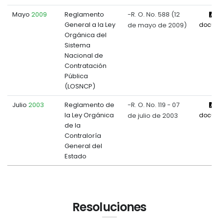
Mayo
2009
Reglamento
-R. O. No. 588 (12
V
General a la Ley
de mayo de 2009)
docum
Orgánica del
Sistema
Nacional de
Contratación
Pública
(LOSNCP)
Julio
2003
Reglamento de
-R. O. No. 119 - 07
V
la Ley Orgánica
de julio de 2003
docum
de la
Contraloría
General del
Estado
Resoluciones