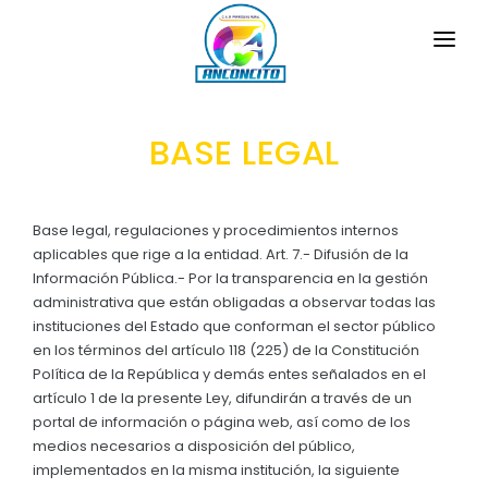
INICIO
BASE LEGAL
LA PARROQUIA
GENERALIDADES
GAD
Base legal, regulaciones y procedimientos internos
Historia Local
aplicables que rige a la entidad. Art. 7.- Difusión de la
TRANSPARENCIA
Información Pública.- Por la transparencia en la gestión
Limites
administrativa que están obligadas a observar todas las
GESTIÓN Y PRESUPUESTO
instituciones del Estado que conforman el sector público
SÍMBOLOS CÍVICOS
en los términos del artículo 118 (225) de la Constitución
GESTIÓN INSTITUCIONAL
MECANISMOS DE PARTICIPACIÓN
Bandera de la Parroquia
Política de la República y demás entes señalados en el
Sesiones Ordinarias
artículo 1 de la presente Ley, difundirán a través de un
TURISMO
Escudo de la Parroquia
CIUDADANÍA ACTIVA
portal de información o página web, así como de los
Sesiones Extraordinarias
medios necesarios a disposición del público,
Himno a la Parroquia
Solicitud de acceso información pública
implementados en la misma institución, la siguiente
Resoluciones
NEW