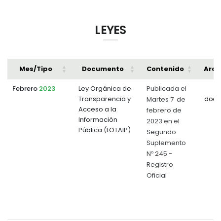
LEYES
Mes/Tipo
Documento
Contenido
Arch
Febrero
2023
Ley Orgánica de
Publicada el
Transparencia y
Martes 7 de
docu
Acceso a la
febrero de
Información
2023 en el
Pública (LOTAIP)
Segundo
Suplemento
Nº 245 -
Registro
Oficial