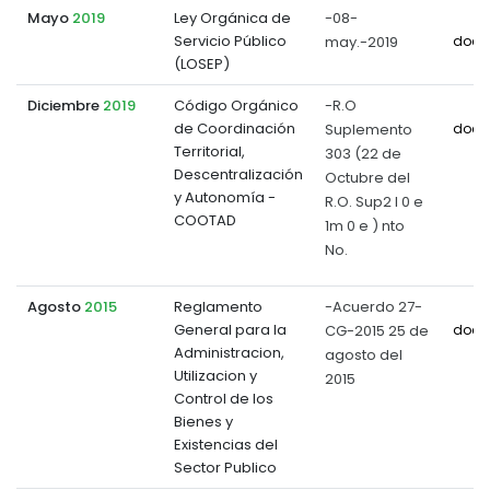
Mayo
2019
Ley Orgánica de
-08-
Servicio Público
may.-2019
docu
(LOSEP)
Diciembre
2019
Código Orgánico
-R.O
de Coordinación
Suplemento
docu
Territorial,
303 (22 de
Descentralización
Octubre del
y Autonomía -
R.O. Sup2 l 0 e
COOTAD
1m 0 e ) nto
No.
Agosto
2015
Reglamento
-Acuerdo 27-
General para la
CG-2015 25 de
docu
Administracion,
agosto del
Utilizacion y
2015
Control de los
Bienes y
Existencias del
Sector Publico