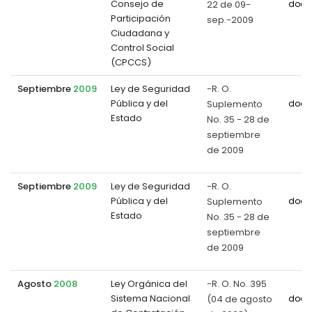
Consejo de
22 de 09-
docu
Participación
sep.-2009
Ciudadana y
Control Social
(CPCCS)
Septiembre
2009
Ley de Seguridad
-R. O.
Pública y del
Suplemento
docu
Estado
No. 35 - 28 de
septiembre
de 2009
Septiembre
2009
Ley de Seguridad
-R. O.
Pública y del
Suplemento
docu
Estado
No. 35 - 28 de
septiembre
de 2009
Agosto
2008
Ley Orgánica del
-R. O. No. 395
Sistema Nacional
(04 de agosto
docu