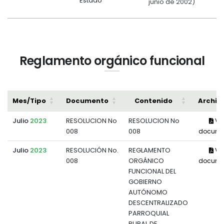
Estado
junio de 2002)
Reglamento orgánico funcional
Mes/Tipo
Documento
Contenido
Archiv
Julio
2023
RESOLUCION No
RESOLUCION No
Ve
008
008
docume
Julio
2023
RESOLUCIÓN No.
REGLAMENTO
Ve
008
ORGÁNICO
docume
FUNCIONAL DEL
GOBIERNO
AUTÓNOMO
DESCENTRALIZADO
PARROQUIAL
RURAL DE