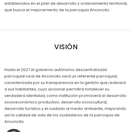
CONSEJO DE PLANIFICACIÓN 2024
establecidos en el plan de desarrollo y ordenamiento territorial,
Convocatorias
que busca el mejoramiento de la parroquia Anconcito.
CONSEJO DE PLANIFICACION 2025
GESTIÓN ADMINISTRATIVA
PLAN DE ACCIÓN PARA CUMPLIMIENTO DE RECOMENDACI
Plan de desarrollo y Ordenamiento Territorial - PD
Plan Anual Contratación - PAC
VISIÓN
Plan Operativo Anual - POA
Convenios Institucionales
Hasta el 2027 el gobierno autónomo descentralizado
PRESUPUESTO: EJECUCIÓN Y REPORTES
parroquial rural de Anconcito será un referente parroquial,
caracterizada por su transparencia en la gestión que realizará
Cédulas presupuestarias y balances
a sus habitantes, cuyo accionar permitirá fortalecer su
Procesos de contratación
verdadera identidad, como institución promoverá el desarrollo
socioeconómico productivo, desarrollo sociocultural,
Ejecución Presupuestaria
desarrollo turístico y el cuidado al medio ambiente, mejorando
así la calidad de vida de los ciudadanos de la parroquia de
Obras y proyectos
Anconcito.