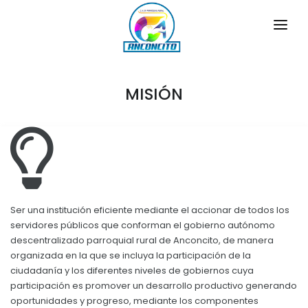
INICIO
MISIÓN
LA PARROQUIA
GENERALIDADES
GAD
Historia Local
TRANSPARENCIA
Limites
GESTIÓN Y PRESUPUESTO
SÍMBOLOS CÍVICOS
Ser una institución eficiente mediante el accionar de todos los
GESTIÓN INSTITUCIONAL
MECANISMOS DE PARTICIPACIÓN
servidores públicos que conforman el gobierno autónomo
Bandera de la Parroquia
descentralizado parroquial rural de Anconcito, de manera
Sesiones Ordinarias
organizada en la que se incluya la participación de la
TURISMO
Escudo de la Parroquia
CIUDADANÍA ACTIVA
ciudadanía y los diferentes niveles de gobiernos cuya
Sesiones Extraordinarias
Himno a la Parroquia
participación es promover un desarrollo productivo generando
Solicitud de acceso información pública
Resoluciones
oportunidades y progreso, mediante los componentes
NEW