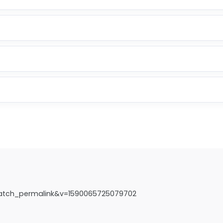
watch_permalink&v=1590065725079702