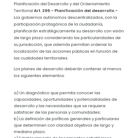
CONSEJO DE PLANIFICACIÓN 2024
Planificación del Desarrollo y del Ordenamiento
Convocatorias
Territorial
Art. 295.- Planificación del desarrollo.-
CONSEJO DE PLANIFICACION 2025
Los gobiernos autónomos descentralizados, con la
GESTIÓN ADMINISTRATIVA
participación protagónica de la ciudadanía,
PLAN DE ACCIÓN PARA CUMPLIMIENTO DE RECOMENDACI
planificarán estratégicamente su desarrollo con visión
Plan de desarrollo y Ordenamiento Territorial - PD
de largo plazo considerando las particularidades de
Plan Anual Contratación - PAC
su jurisdicción, que además permitan ordenar la
localización de las acciones públicas en función de
Plan Operativo Anual - POA
las cualidades territoriales.
Convenios Institucionales
Los planes de desarrollo deberán contener al menos
los siguientes elementos:
PRESUPUESTO: EJECUCIÓN Y REPORTES
Cédulas presupuestarias y balances
a) Un diagnóstico que permita conocer las
capacidades, oportunidades y potencialidades de
Procesos de contratación
desarrollo y las necesidades que se requiere
Ejecución Presupuestaria
satisfacer de las personas y comunidades;
b) La definición de políticas generales y particulares
Obras y proyectos
que determinen con claridad objetivos de largo y
mediano plazo;