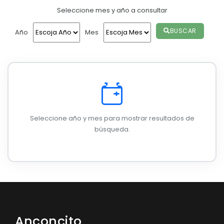
CONSEJO DE PLANIFICACIÓN 2024
Seleccione mes y año a consultar
Convocatorias
CONSEJO DE PLANIFICACION 2025
GESTIÓN ADMINISTRATIVA
BUSCAR
Año
Mes
PLAN DE ACCIÓN PARA CUMPLIMIENTO DE RECOMENDACI
Plan de desarrollo y Ordenamiento Territorial - PD
Plan Anual Contratación - PAC
Plan Operativo Anual - POA
Convenios Institucionales
Seleccione año y mes para mostrar resultados de
PRESUPUESTO: EJECUCIÓN Y REPORTES
búsqueda.
Cédulas presupuestarias y balances
Procesos de contratación
Ejecución Presupuestaria
Obras y proyectos
Anconcito