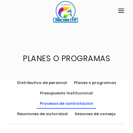
INICIO
LA PARROQUIA
GENERALIDADES
PLANES O PROGRAMAS
GAD
Historia Local
TRANSPARENCIA
Limites
Distributivo de personal
Planes o programas
GESTIÓN Y PRESUPUESTO
SÍMBOLOS CÍVICOS
Presupuesto Institucional
GESTIÓN INSTITUCIONAL
MECANISMOS DE PARTICIPACIÓN
Bandera de la Parroquia
Procesos de contratación
Sesiones Ordinarias
TURISMO
Escudo de la Parroquia
CIUDADANÍA ACTIVA
Reuniones de autoridad
Sesiones de consejo
Sesiones Extraordinarias
Himno a la Parroquia
Solicitud de acceso información pública
Resoluciones
NEW